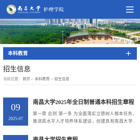
本科教育
招生信息
当前位置：
首页
->
本科教育
->
招生信息
南昌大学2025年全日制普通本科招生章程
09
第一章 总则 第一条 为全面落实立德树人根本任务，
2025-07
推进高水平人才培养体系建设，创建具有南昌大学特
色的一流本科教育，培养具有“有情怀、肯吃苦、厚基
础、能动手、善创新”的高素质本科人才，更好地贯彻
南昌大学招生章程