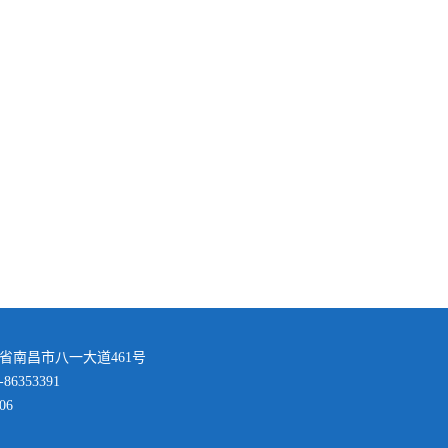
省南昌市八一大道461号
86353391
06