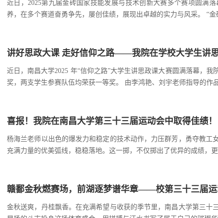
近日，2025第九届金砖国家技能发展与技术创新大赛多个赛项圆满
养，在多个赛道奋勇争先，屡创佳绩，展现出卓越的实力与风采。 “金砖
讲好思政大课 走好信仰之路——我院在学校大学生讲
近日，南昌大学2025 年“信仰之路”大学生讲思政课大赛圆满落幕
奖，两支学生参赛队伍均荣获一等奖。 由李鸿艳、刘
喜报！我院在南昌大学第三十三届运动会中取得佳绩！
杨海兰老师以出色的爆发力和稳定的技术动作，力压群芳，勇夺教工
充满力量的优美弧线，稳稳落地。这一掷，不仅掷出了优异的成绩，更掷
赣鄱金秋燃赛场，前湖逐梦谱华章——校第三十三届运
金秋送爽，丹桂飘香。在充满希望与收获的季节里，南昌大学第三十