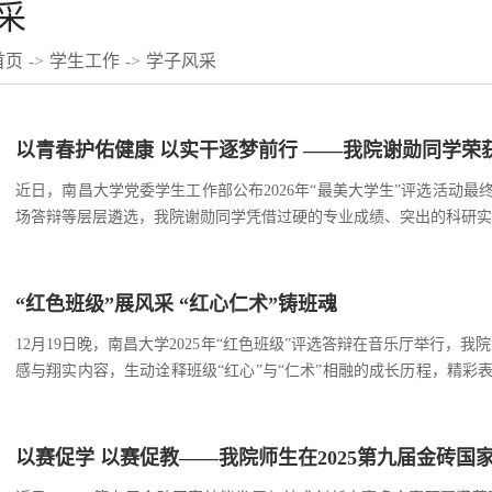
采
首页
->
学生工作
->
学子风采
以青春护佑健康 以实干逐梦前行 ——我院谢勋同学荣获
近日，南昌大学党委学生工作部公布2026年“最美大学生”评选活动
场答辩等层层遴选，我院谢勋同学凭借过硬的专业成绩、突出的科研实力
谢勋，护理学221班学生，中共预备党员，辅修金融学，现任中华护
获得挑战杯全国二等奖等国家级奖项6项、...
“红色班级”展风采 “红心仁术”铸班魂
12月19日晚，南昌大学2025年“红色班级”评选答辩在音乐厅举行，
感与翔实内容，生动诠释班级“红心”与“仁术”相融的成长历程，精
班级建设的初心。他介绍，在辅导员白洋松与班导方亮的引领下，班级
植同学心中。班级不仅荣获“...
以赛促学 以赛促教——我院师生在2025第九届金砖