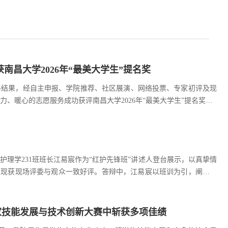
南昌大学2026年“最美大学生”提名奖
最终结果，经自主申报、学院推荐、社区展演、网络投票、专家初评及现
、暖心的志愿服务成功获评南昌大学2026年“最美大学生”提名奖。
理学会学生委员。综测成绩位列专业1/77，已推免至中南大学，累计
我院护理学231班班长江易宸作为“红护先锋班”讲述人登台展示，以真挚情
彩表现获现场评委与观众一致好评。答辩中，江易宸以班训为引，阐述了
通过制定《红色公约》、开展40余次主题教育活动，将信仰的种子深
国家技能发展与技术创新大赛中斩获多项佳绩