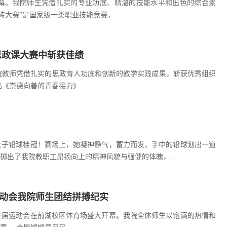
落幕。我院师生凭借扎实的专业功底、精湛的技能水平和出色的综合素
大赛”是国家级一类职业技能竞赛，...
思政课大赛中斩获佳绩
，我院教师凭借扎实的思政育人功底和创新的教学实践成果，斩获优秀组织
宇老师指导的作品《崇德向善的青春接力》...
女子铅球桂冠！赛场上，她凝神静气，蓄力而发，手中的铅球划出一道
出了我院教职工昂扬向上的精神风貌与强健的体魄，...
动会我院师生团结拼搏纪实
三届运动会在前湖校区体育场盛大开幕。我院全体师生以饱满的热情和