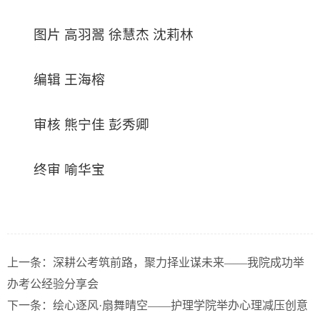
图片 高羽翯 徐慧杰 沈莉林
编辑 王海榕
审核 熊宁佳 彭秀卿
终审 喻华宝
上一条：
深耕公考筑前路，聚力择业谋未来——我院成功举
办考公经验分享会
下一条：
绘心逐风·扇舞晴空——护理学院举办心理减压创意